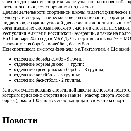
является достижение спортивных результатов на основе соблю
поэтапного процесса спортивной подготовки.
Целями деятельности спортивной школы является физическое в
культуры и спорта, физическое совершенствование, формирован
подростков, создание условий для освоения дополнительных 
организации их систематического участия в спортивных мероп
Республики Адыгея и Российской Федерации, а также на подгот
На 01 января 2026 года в МБУ ДО «Спортивная школа №1» МО «Т
греко-римская борьба, волейбол, баскетбол.
При спортшколе имеются филиалы в а.Тахтамукай, а.Шенджий, 
отделение борьбы самбо - 9 групп;
отделение борьбы дзюдо - 4 групп;
отделение греко-римской борьбы - 3 группы;
отделение волейбола - 3 группы;
отделение баскетбола - 2 группы.
За время существования спортивной школы тренерами подготов
которым присвоено спортивное звание «Мастер спорта России м
борьба), около 100 спортсменов -кандидатов в мастера спорта.
Новости