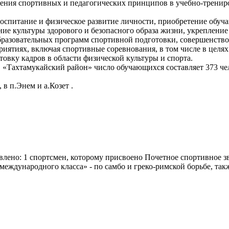
дения спортивных и педагогических принципов в учебно-тренир
оспитание и физическое развитие личности, приобретение обуч
ие культуры здорового и безопасного образа жизни, укрепление
образовательных программ спортивной подготовки, совершенств
риятиях, включая спортивные соревнования, в том числе в цел
овку кадров в области физической культуры и спорта.
ахтамукайский район» число обучающихся составляет 373 челове
в п.Энем и а.Козет .
лено: 1 спортсмен, которому присвоено Почетное спортивное з
еждународного класса» - по самбо и греко-римской борьбе, такж