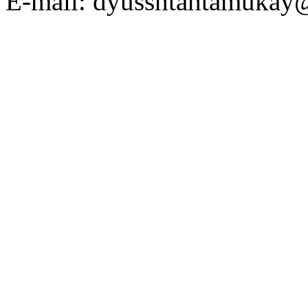
E-mail: dyusshtahtamukay