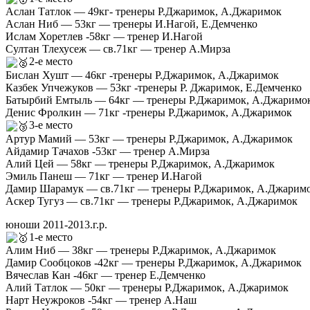
Аслан Татлок — 49кг- тренеры Р.Джаримок, А.Джаримок
Аслан Ниб — 53кг — тренеры И.Нагой, Е.Демченко
Ислам Хоретлев -58кг — тренер И.Нагой
Султан Тлехусеж — св.71кг — тренер А.Мирза
2-е место
Бислан Хушт — 46кг -тренеры Р.Джаримок, А.Джаримок
Казбек Упчежуков — 53кг -тренеры Р. Джаримок, Е.Демченко
Батырбий Емтыль — 64кг — тренеры Р.Джаримок, А.Джаримо
Денис Фролкин — 71кг -тренеры Р.Джаримок, А.Джаримок
3-е место
Артур Мамий — 53кг — тренеры Р.Джаримок, А.Джаримок
Айдамир Тачахов -53кг — тренер А.Мирза
Алий Цей — 58кг — тренеры Р.Джаримок, А.Джаримок
Эмиль Панеш — 71кг — тренер И.Нагой
Дамир Шарамук — св.71кг — тренеры Р.Джаримок, А.Джарим
Аскер Тугуз — св.71кг — тренеры Р.Джаримок, А.Джаримок
юноши 2011-2013.г.р.
1-е место
Алим Ниб — 38кг — тренеры Р.Джаримок, А.Джаримок
Дамир Сообцоков -42кг — тренеры Р.Джаримок, А.Джаримок
Вячеслав Кан -46кг — тренер Е.Демченко
Алий Татлок — 50кг — тренеры Р.Джаримок, А.Джаримок
Нарт Неужроков -54кг — тренер А.Наш