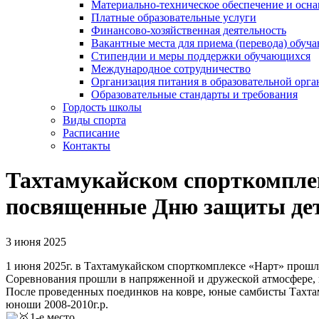
Материально-техническое обеспечение и осна
Платные образовательные услуги
Финансово-хозяйственная деятельность
Вакантные места для приема (перевода) обуч
Стипендии и меры поддержки обучающихся
Международное сотрудничество
Организация питания в образовательной орг
Образовательные стандарты и требования
Гордость школы
Виды спорта
Расписание
Контакты
Тахтамукайском спорткомплек
посвященные Дню защиты де
3 июня 2025
1 июня 2025г. в Тахтамукайском спорткомплексе «Нарт» прошл
Соревнования прошли в напряженной и дружеской атмосфере, г
После проведенных поединков на ковре, юные самбисты Тахта
юноши 2008-2010г.р.
1-е место