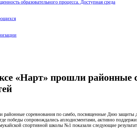
щенность образовательного процесса. Доступная среда
ающихся
анизации
се «Нарт» прошли районные с
тей
и районные соревнования по самбо, посвященные Дню защиты де
де победы сопровождались аплодисментами, активно поддержива
мукайской спортивной школы №1 показали следующие результат