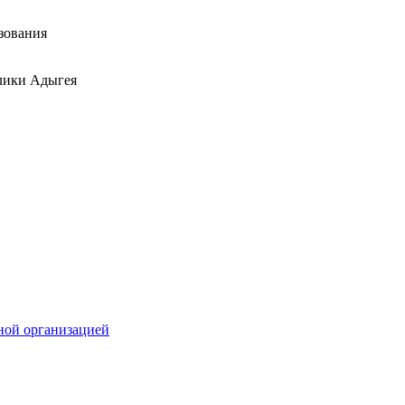
зования
лики Адыгея
ной организацией