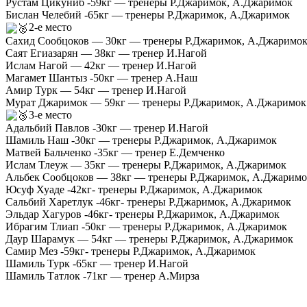
Рустам Цикуниб -59кг — тренеры Р.Джаримок, А.Джаримок
Бислан Челебий -65кг — тренеры Р.Джаримок, А.Джаримок
2-е место
Сахид Сообцоков — 30кг — тренеры Р.Джаримок, А.Джаримо
Саят Егиазарян — 38кг — тренер И.Нагой
Ислам Нагой — 42кг — тренер И.Нагой
Магамет Шантыз -50кг — тренер А.Наш
Амир Турк — 54кг — тренер И.Нагой
Мурат Джаримок — 59кг — тренеры Р.Джаримок, А.Джаримок
3-е место
Адальбий Павлов -30кг — тренер И.Нагой
Шамиль Наш -30кг — тренеры Р.Джаримок, А.Джаримок
Матвей Бальченко -35кг — тренер Е.Демченко
Ислам Тлеуж — 35кг — тренеры Р.Джаримок, А.Джаримок
Альбек Сообцоков — 38кг — тренеры Р.Джаримок, А.Джаримо
Юсуф Хуаде -42кг- тренеры Р.Джаримок, А.Джаримок
Сальбий Харетлук -46кг- тренеры Р.Джаримок, А.Джаримок
Эльдар Хагуров -46кг- тренеры Р.Джаримок, А.Джаримок
Ибрагим Тлиап -50кг — тренеры Р.Джаримок, А.Джаримок
Даур Шарамук — 54кг — тренеры Р.Джаримок, А.Джаримок
Самир Мез -59кг- тренеры Р.Джаримок, А.Джаримок
Шамиль Турк -65кг — тренер И.Нагой
Шамиль Татлок -71кг — тренер А.Мирза