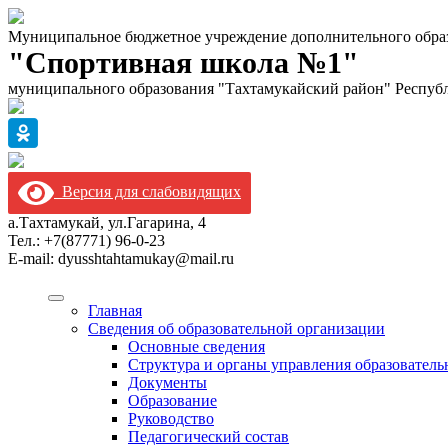
Муниципальное бюджетное учреждение дополнительного обра
"Спортивная школа №1"
муниципального образования "Тахтамукайский район" Респуб
Версия для слабовидящих
а.Тахтамукай, ул.Гагарина, 4
Тел.: +7(87771) 96-0-23
E-mail: dyusshtahtamukay@mail.ru
Главная
Сведения об образовательной организации
Основные сведения
Структура и органы управления образователь
Документы
Образование
Руководство
Педагогический состав