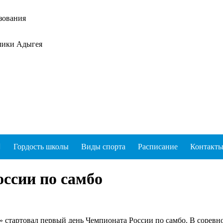
зования
лики Адыгея
Гордость школы
Виды спорта
Расписание
Контакт
ссии по самбо
 стартовал первый день Чемпионата России по самбо. В соревно