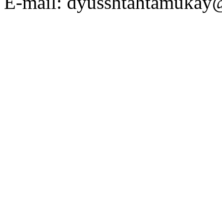
E-mail: dyusshtahtamukay