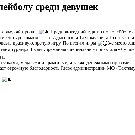
лейболу среди девушек
Тахтамукай прошел
Предновогодний турнир по волейболу с
тие четыре команды — г. Адыгейск, а.Тахтамукай, а.Псейтук и а
казав красивую, зрелую игру. По итогам игры
3-е место за
елем турнира. Были учреждены специальные призы для «Лучшего
ва.
кубками, медалями и грамотами, а также денежными призами.
т огромную благодарность Главе администрации МО «Тахтамук