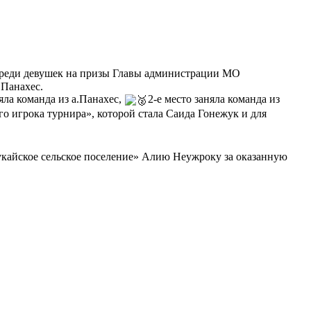
реди девушек на призы Главы администрации МО
.Панахес.
няла команда из а.Панахес,
2-е место заняла команда из
 игрока турнира», которой стала Саида Гонежук и для
айское сельское поселение» Алию Неужроку за оказанную