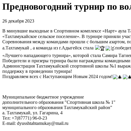
Предновогодний турнир по во
26 декабря 2023
В минувшие выходные в Спортивном комплексе «Нарт» аула 
«Тахтамукайское сельское поселение». В турнире приняли учас
Соревнования между командами прошли с большим азартом, по
а.Тахтамукай , а команда из г.Адыгейск стала
победит
«Лучшего нападающего турнира», которой стала Самира Тагие
Победители и призеры турнира были награждены командными 
Администрация Тахтамукайской спортивной школы №1 выражае
поддержку в проведении турнира!
Поздравляем всех с Наступающим Новым 2024 годом!
Муниципальное бюджетное учреждение
дополнительного образования "Спортивная школа № 1"
муниципального образования Тахтамукайский район"
а. Тахтамукай, ул. Гагарина, 4
Тел: +7(87771) 96-0-23
E-mail: dyusshtahtamukay@mail.ru