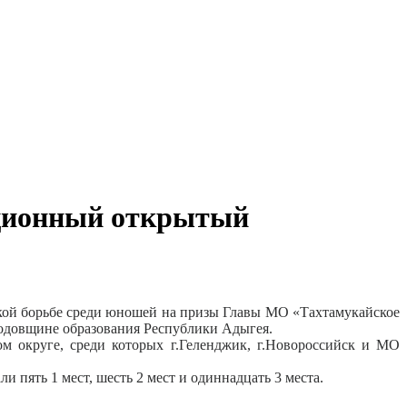
иционный открытый
кой борьбе среди юношей на призы Главы МО «Тахтамукайское
годовщине образования Республики Адыгея.
 округе, среди которых г.Геленджик, г.Новороссийск и МО
пять 1 мест, шесть 2 мест и одиннадцать 3 места.