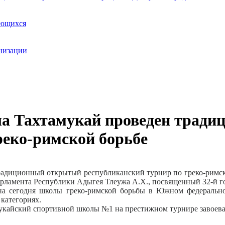
ающихся
анизации
ла Тахтамукай проведен трад
реко-римской борьбе
радиционный открытый республиканский турнир по греко-римс
парламента Республики Адыгея Тлеужа А.Х., посвященный 32-й 
а сегодня школы греко-римской борьбы в Южном федеральном
 категориях.
айский спортивной школы №1 на престижном турнире завоевали 