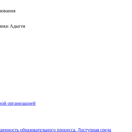
зования
лики Адыгея
ной организацией
щенность образовательного процесса. Доступная среда