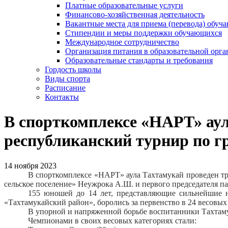
Платные образовательные услуги
Финансово-хозяйственная деятельность
Вакантные места для приема (перевода) обуч
Стипендии и меры поддержки обучающихся
Международное сотрудничество
Организация питания в образовательной орг
Образовательные стандарты и требования
Гордость школы
Виды спорта
Расписание
Контакты
В спорткомплексе «НАРТ» ау
республиканский турнир по г
14 ноября 2023
В спорткомплексе «НАРТ» аула Тахтамукай проведен т
сельское поселение» Неужрока А.Ш. и первого председателя 
155 юношей до 14 лет, представляющие сильнейшие н
«Тахтамукайский район», боролись за первенство в 24 весовых
В упорной и напряженной борьбе воспитанники Тахтамук
Чемпионами в своих весовых категориях стали: